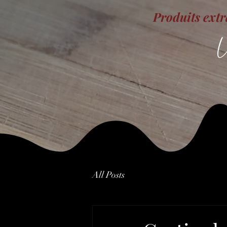
Produits extr
U
All Posts