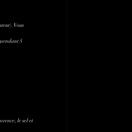
seur). Vous 
 pendant 5 
vence, le sel et 