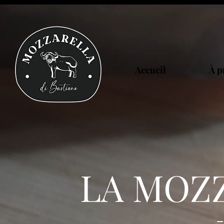
Accueil
À p
LA MOZZ
-