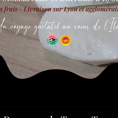
a frais - Livraison sur Lyon et aggloméra
n voyage gustatif au coeur de l'Ita