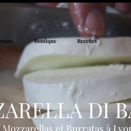
ropos
Boutique
Recettes
ARELLA DI 
 Mozzarellas et Burratas à Lyo