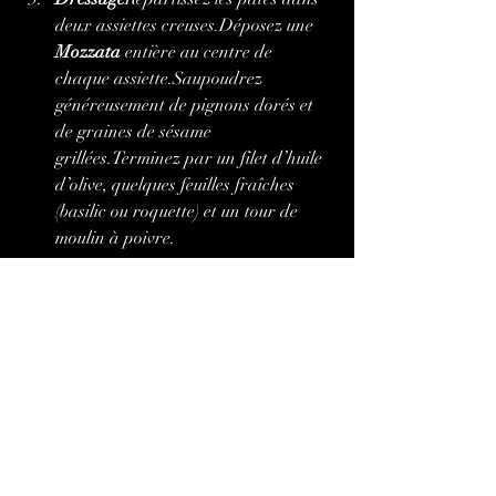
deux assiettes creuses.Déposez une 
Mozzata
 entière au centre de 
chaque assiette.Saupoudrez 
généreusement de pignons dorés et 
de graines de sésame 
grillées.Terminez par un filet d’huile 
d’olive, quelques feuilles fraîches 
(basilic ou roquette) et un tour de 
moulin à poivre.
Mozzata di Bastiano
Acheter