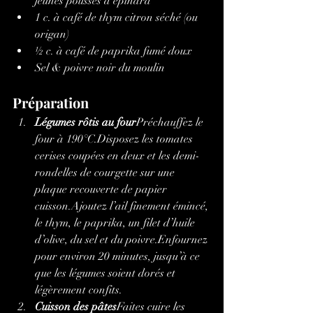
jeunes pousses d’épinard
1 c. à café de thym citron séché (ou 
origan)
½ c. à café de paprika fumé doux
Sel & poivre noir du moulin
Préparation
Légumes rôtis au four
Préchauffez le 
four à 190°C.Disposez les tomates 
cerises coupées en deux et les demi-
rondelles de courgette sur une 
plaque recouverte de papier 
cuisson.Ajoutez l’ail finement émincé, 
le thym, le paprika, un filet d’huile 
d’olive, du sel et du poivre.Enfournez 
pour environ 20 minutes, jusqu’à ce 
que les légumes soient dorés et 
légèrement confits.
Cuisson des pâtes
Faites cuire les 