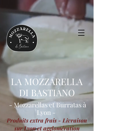
LA MOZZARELLA
DI BASTIANO
- Mozzarellas et Burratas à
Lyon -
Produits extra frais - Livraison
sur Lyon et agglomération