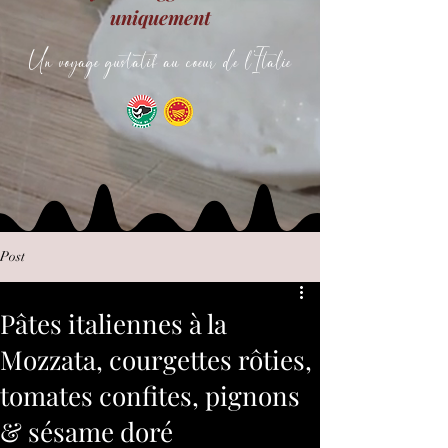
uniquement
Un voyage gustatif au coeur de l'Italie
Post
Pâtes italiennes à la
Mozzata, courgettes rôties,
tomates confites, pignons
& sésame doré