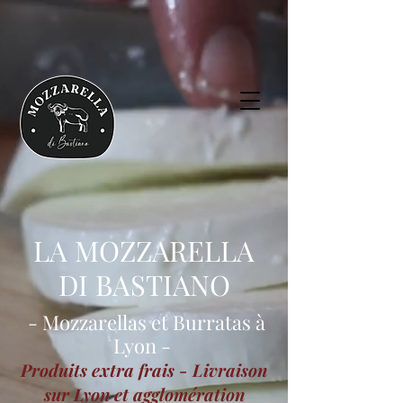
LA MOZZARELLA
DI BASTIANO
- Mozzarellas et Burratas à
Lyon -
Produits extra frais - Livraison
sur Lyon et agglomération