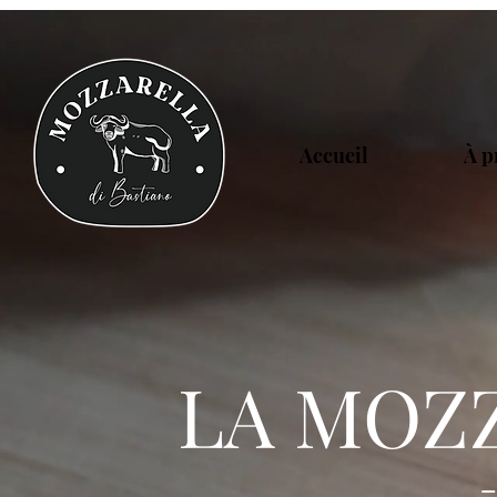
Accueil
À p
LA MOZZ
-