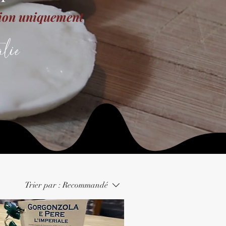
tion uniquement
lie
Trier par :
Recommandé