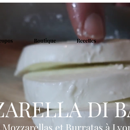
ropos
Boutique
Recettes
ARELLA DI 
 Mozzarellas et Burratas à Lyo