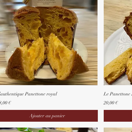
’authentique Panettone royal
Le Panettone 
rix
Prix
8,00 €
20,00 €
Ajouter au panier