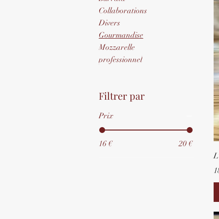
Collaborations
Divers
Gourmandise
Mozzarelle
professionnel
Filtrer par
Prix
16 €
20 €
L
P
1