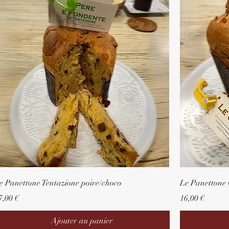
e Panettone Tentazione poire/choco
Le Panettone 
rix
Prix
7,00 €
16,00 €
Ajouter au panier